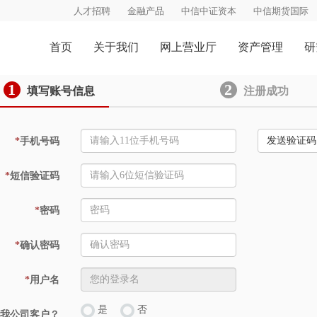
人才招聘
金融产品
中信中证资本
中信期货国际
首页
关于我们
网上营业厅
资产管理
研
1
2
填写账号信息
注册成功
发送验证码
*
手机号码
*
短信验证码
*
密码
*
确认密码
*
用户名
是
否
我公司客户？