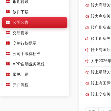
银期转账
转大商所关

软件下载
转大商所关

公司公告
转广期所市

交易提示
转上期所关

交割行权提示
转上海国际

公司手续费标准
关于202

APP自助业务流程
转上期所关

常见问题
转上海国际

开户流程
转上交所关
