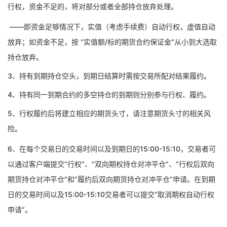
行权，资金不足的，将对部分或者全部持仓放弃处理。
——即资金足够情况下，实值（考虑手续费）自动行权，虚值自动
放弃；如资金不足，按 “实值额/标的期货合约保证金”从小到大选取
持仓放弃。
3、持有到期持仓空头，到期日结算时需按交易所配对结果履约。
4、持有同一到期合约的多空持仓的到期则分别参与行权、履约。
5、行权履约后将建立相应的期货头寸，请注意期货头寸的相关风
险。
6、
在每个交易日的交易时间以及到期日的
15:00-15:
1
0，
交易者
可
以
通过客户端
提交
“行权”、“双向期权持仓对冲平仓”、“行权后双向
期货持仓对冲平仓”和“履约后双向期货持仓对冲平仓”申请。在到期
日的交易时间以及15:00-15:
1
0
交易者
可以提交
“取消期权自动行权
申请”。