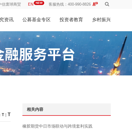
NEW
中信寰球商贸
EN
客服热线：400-990-8826
究资讯
公募基金专区
投资者教育
乡村振兴
相关内容
T
:
T
|
橡胶期货中日市场联动与跨境套利实践