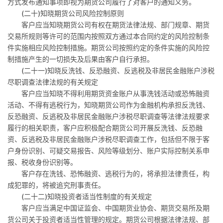
方式发布通知事项即视为期货公司履行了对客户的通知义务。
(
二十
)
知晓期货公司风险控制原则
客户应当知晓期货公司有权在期货法律法规、部门规章、期货
交易所规则等许可的范围内按照双方通过本合同约定的风险控制条
件实施相应风险控制措施。期货公司按照约定的条件实施的风险控
制措施产生的一切损失及后果由客户自行承担。
(
二十一
)
知晓反洗钱、反恐融资、反逃税及非居民金融账户涉税
尽职调查法律法规的有关规定
客户应当知晓不得利用期货资金账户从事洗钱活动或恐怖融资
活动、不得有逃税行为，知晓期货公司作为金融机构承担反洗钱、
反恐融资、反逃税及非居民金融账户涉税尽职调查等法律法规要求
履行的相关职责，客户应积极配合期货公司开展反洗钱、反恐融
资、反逃税及非居民金融账户涉税尽职调查工作，包括但不限于客
户身份识别、可疑交易报告、风险等级划分、账户实际控制关系申
报、税收身份识别等。
客户存在洗钱、恐怖融资、逃税行为的，将承担法律责任，构
成犯罪的，将被追究刑事责任。
(
二十二
)
知晓投资者适当性制度的有关规定
客户应当满足中国证监会、中国期货业协会、期货交易所及期
货公司关于投资者适当性管理的规定。期货公司根据法律法规、部