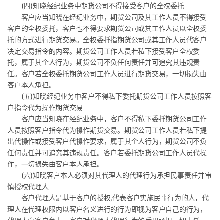
(
四
)
知晓经纪业务中期货公司不得接受客户的全权委托
客户应当知晓在经纪业务中，期货公司及其工作人员不得接受
客户的全权委托，客户也不得要求期货公司或其工作人员以全权委
托的方式进行期货交易。全权委托指期货公司或其工作人员代客户
决定交易指令的内容。期货公司工作人员若私下接受客户全权委
托，属于其个人行为，期货公司不负任何责任并可追究其违规责
任。客户若全权委托期货公司工作人员进行期货交易，一切损失由
客户本人承担。
(
五
)
知晓经纪业务中客户不得私下委托期货公司工作人员按照客
户指令代为操作期货交易
客户应当知晓在经纪业务中，客户不得私下委托期货公司工作
人员按照客户指令代为操作期货交易。期货公司工作人员若私下提
出代操作或接受客户代操作要求，属于其个人行为，期货公司不负
任何责任并可追究其违规责任。客户若委托期货公司工作人员代操
作，一切损失由客户本人承担。
(
六
)
知晓客户本人必须对其代理人的代理行为承担民事责任并审
慎授权代理人
客户代理人是基于客户的授权
,
代表客户实施民事行为的人，代
理人在代理权限内以客户名义进行的行为即视为客户自己的行为，