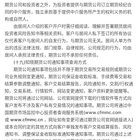
期货公司和投资者之外，为投资者提供与期货公司订立期货经纪合
同的中介服务，独立承担基于提供中介服务所产生的权利义务的机
构或自然人。
由居间人介绍的客户开户时需仔细阅读、理解并签署期货居间
投资者风险告知书等相关资料。客户与居间人私下签订的所有协议
仅代表客户与居间人的自发行为，与期货公司无关。居间人单方作
出的违反法律法规、部门规章、自律规则、公司规范的行为，均由
居间人承担法律责任，期货公司不承担任何责任。
(
十九
)
知晓期货公司通知事项查询方式
期货公司通知事项包括并不限于期货交易所交易规则或期货公
司业务规则变更通知，期货公司保证金收取标准、手续费等交易和
结算参数调整通知，客户交易结算报告，风险通知书，交割
/
行权通
知，交易系统、行情软件、网站变更通知，客户资料更新提醒等。
期货公司将通过公司网站、公司官网提供下载的行情软件等方式向
客户发布不涉及客户私有交易情况的通知事项。期货公司将通过中
国期货市场监控中心投资者查询服务系统
(www.cfmmc.com
或
www.cfmmc.cn
，网址如有变更可通过期货公司官网链接进入
)
或本合同约定的其他方式向客户单独发布客户交易结算报告、风险
通知书、调整保证金收取标准通知等通知事项。期货公司通过上述