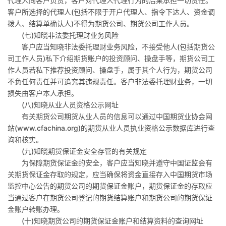
代理人向客户负责，客户对代理人代理行为的后果承担一切责任。
客户所选择的代理人
(
包括不限于开户代理人、指令下达人、资金调
拨人、结算单确认人
)
不得为期货公司、期货公司工作人员。
(
七
)
知晓非法委托理财业务风险
客户应当知晓非法委托理财业务风险，不接受他人
(
包括期货公
司工作人员
)
私下介绍期货账户的投资顾问、操盘手等，期货公司工
作人员若私下推荐投资顾问、操盘手，属于其个人行为，期货公司
不负任何责任并可追究其违规责任。客户非法委托理财业务，一切
损失由客户本人承担。
(
八
)
知晓从业人员资格公示网址
有关期货公司期货从业人员的信息可以通过中国期货业协会网
站
(www.cfachina.org)
的期货从业人员执业资格公示数据库进行查
询和核实。
(
九
)
知晓期货保证金安全存管的有关规定
为保障期货保证金的安全，客户应当知晓并遵守中国证监会有
关期货保证金存取的规定，应当确保将资金直接存入中国期货市场
监控中心公告的期货公司的期货保证金账户，期货保证金的存取应
当通过客户在期货公司登记的期货结算账户和期货公司的期货保证
金账户转账办理。
(
十
)
知晓期货公司的期货保证金账户和结算资料的查询网址