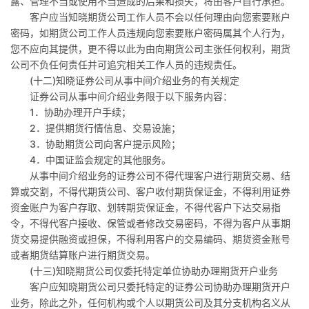
露、管理不当或使用不当造成的后果和损失，将由客户自行承担。
客户应当知晓期货公司工作人员不会以任何理由向您索要账户
密码，如期货公司工作人员违规向您索要账户密码属其个人行为，
您不应向其提供，更不得以此为由向期货公司主张任何权利，期货
公司不负任何责任并可追究相关工作人员的违规责任。
(
十二
)
知晓证券公司从事中间介绍业务的有关规定
证券公司从事中间介绍业务限于以下服务内容：
1
．协助办理开户手续；
2
．提供期货行情信息、交易设施；
3
．协助期货公司向客户提示风险；
4
．中国证监会规定的其他服务。
从事中间介绍业务的证券公司不得代理客户进行期货交易、结
算或交割，不得代期货公司、客户收付期货保证金，不得利用证券
资金账户为客户存取、划转期货保证金，不得代客户下达交易指
令，不得代客户接收、保管或者修改交易密码，不得为客户从事期
货交易提供融资或担保，不得利用客户的交易编码、期货资金账号
或者期货结算账户进行期货交易。
(
十三
)
知晓期货公司仅委托特定单位协助办理期货开户业务
客户应知晓期货公司只委托特定的证券公司协助办理期货开户
业务，除此之外，任何机构或个人以期货公司及其分支机构名义从