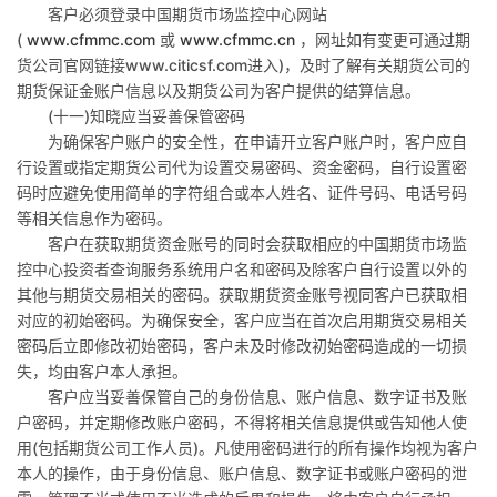
客户必须登录中国期货市场监控中心网站
(
www.cfmmc.com
或
www.cfmmc.cn
，网址如有变更可通过期
货公司官网链接
www.citicsf.com
进入
)
，及时了解有关期货公司的
期货保证金账户信息以及期货公司为客户提供的结算信息。
(
十一
)
知晓应当妥善保管密码
为确保客户账户的安全性，在申请开立客户账户时，客户应自
行设置或指定期货公司代为设置交易密码、资金密码，自行设置密
码时应避免使用简单的字符组合或本人姓名、证件号码、电话号码
等相关信息作为密码。
客户在获取期货资金账号的同时会获取相应的中国期货市场监
控中心投资者查询服务系统用户名和密码及除客户自行设置以外的
其他与期货交易相关的密码。获取期货资金账号视同客户已获取相
对应的初始密码。为确保安全，客户应当在首次启用期货交易相关
密码后立即修改初始密码，客户未及时修改初始密码造成的一切损
失，均由客户本人承担。
客户应当妥善保管自己的身份信息、账户信息、数字证书及账
户密码，并定期修改账户密码，不得将相关信息提供或告知他人使
用
(
包括期货公司工作人员
)
。凡使用密码进行的所有操作均视为客户
本人的操作，由于身份信息、账户信息、数字证书或账户密码的泄