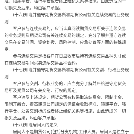
准、限期平仓、强行平仓或者终止经纪关系等措施，由此造成的一
切损失及后果，均由客户承担。
(
十六
)
知晓并遵守期货交易所和期货公司有关连续交易的业务规
则
客户参与连续交易的，应当认真阅读期货交易所关于连续交易
的业务规则及期货公司有关连续交易的规定，充分了解并遵守连续
交易在交易时间、资金划拨、风险控制、应急处置等方面的特殊规
定。
参与连续交易是指客户在日盘收市后持有连续交易品种头寸或
在连续交易期间买卖连续交易品种合约。
(
十七
)
知晓并遵守期货交易所和期货公司有关交割、行权业务规
则
客户参与交割、行权业务的，应当充分了解并严格遵守期货交
易所及期货公司有关交割、行权的规定。
客户违反上述规定，期货公司有权采取冻结资金、限制出金、
限制开新仓、提高期货公司规定的保证金收取标准、限期平仓、强
行平仓、处置交割标的或者终止经纪关系等措施，由此造成的一切
损失及后果，均由客户承担。
(
十八
)
知晓居间人的定义
居间人不是期货公司
(
包括分支机构
)
工作人员。居间人是独立于