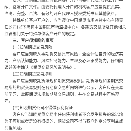
续、签署开户文件。由委托代理人开户的机构客户应当提供真实、
准确、完整、合法、有效的开户代理人授权委托书及其他资料。
特殊单位客户开户的，应当遵守中国期货市场监控中心有限责
任公司
(
以下简称中国期货市场监控中心
)
、各期货交易所及其他相关
监管部门关于特殊单位客户开户的规定。
三、客户须知晓的事项
(
一
)
知晓期货交易风险
客户应当知晓从事期货交易具有风险，全面评估自身的经济实
力、产品认知能力、风险控制能力、生理及心理承受能力，仔细阅
读并签字确认《期货交易风险说明书》。
(
二
)
知晓期货交易规则
客户应当知晓期货法规和期货交易规则。期货法规和各期货交
易所的期货交易规则在各期货交易所网站进行公示，客户应在交易
前学习、掌握期货法规和期货交易规则，并在交易过程中严格遵
守。
(
三
)
知晓期货公司不得做获利保证
客户应当知晓期货交易中任何获利或者不会发生损失的承诺均
为不可能或者是没有根据的，期货公司不得与客户约定分享利益或
共担风险。