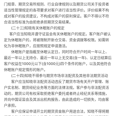
门规章、期货交易所规则、行业自律规则以及期货公司关于投资者
适当性管理规定的各项要求对客户进行适当性评价。评价结果不构
成对客户的投资建议，不构成对客户的获利保证。客户不得以不符
合适当性标准为由拒绝承担期货交易结果。
(
二十三
)
知晓有关休眠账户的规定
客户应当知晓并遵守证监会有关休眠账户的规定。客户账户被认
定为休眠账户的，将被限制开新仓交易、资金调拨等权限。如需转
化为非休眠账户，应按照规定申请激活。
休眠账户是指截至休眠认定日，同时符合开户时间一年以上、
最近一年以上无持仓、最近一年以上无交易
(
含一年
)
、认定日结算后
客户权益在
1000
元以下
(
含
1000
元
)
四个条件的账户，以及其他符合
休眠账户规定情形的账户。
(
二十四
)
知晓不得参与期货市场非法配资及其他非法期货活动
客户应当知晓非法配资活动违反了期货市场有关开户管理、账
户实名制、期货经纪业务等方面的法律法规。客户参与非法配资活
动的，期货公司有权采取拒绝客户委托或者终止经纪关系等措施，
并向中国证监会及其派出机构报告，由此造成的一切损失，均由客
户承担。
客户应保证申请开立的期货资金账户用途合法，知晓不得将期