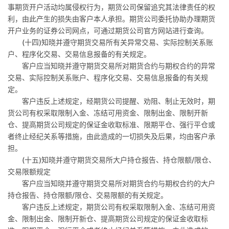
事期货开户活动均属侵权行为，期货公司保留追究其法律责任的权
利，由此产生的损失由客户本人承担。期货公司委托协助办理期货
开户业务的证券公司网点，可通过期货公司官方网站进行查询。
(
十四
)
知晓并遵守期货交易所有关异常交易、实际控制关系账
户、程序化交易、交易信息报备的有关规定。
客户应当知晓并遵守期货交易所对期货合约与期权合约的异常
交易、实际控制关系账户、程序化交易、交易信息报备的有关规
定。
客户违反上述规定，经期货公司提醒、劝阻、制止无效时，期
货公司有权采取限制入金、冻结可用资金、限制出金、限制开新
仓、提高期货公司规定的保证金收取标准、限期平仓、强行平仓或
者终止经纪关系等措施，由此造成的一切损失及后果，均由客户承
担。
(
十五
)
知晓并遵守期货交易所大户持仓报告、持仓限额
/
限仓、
交易限额规定
客户应当知晓并遵守期货交易所对期货合约与期权合约的大户
持仓报告、持仓限额
/
限仓、交易限额的有关规定。
客户违反上述规定，期货公司有权采取限制入金、冻结可用资
金、限制出金、限制开新仓、提高期货公司规定的保证金收取标