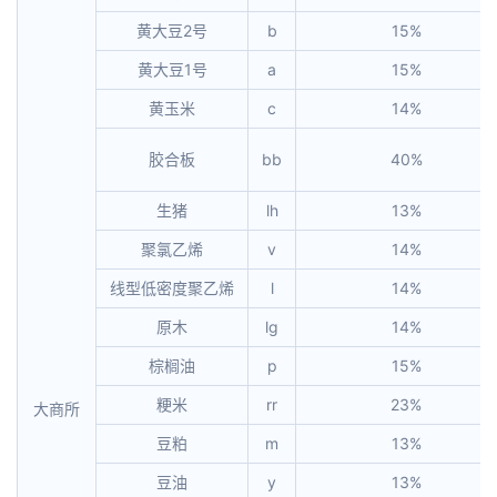
黄大豆2号
b
15%
黄大豆1号
a
15%
黄玉米
c
14%
胶合板
bb
40%
生猪
lh
13%
聚氯乙烯
v
14%
线型低密度聚乙烯
l
14%
原木
lg
14%
棕榈油
p
15%
粳米
rr
23%
大商所
豆粕
m
13%
豆油
y
13%