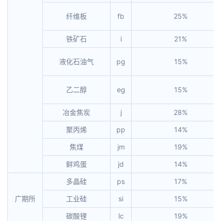
纤维板
fb
25%
铁矿石
i
21%
液化石油气
pg
15%
乙二醇
eg
15%
冶金焦炭
j
28%
聚丙烯
pp
14%
焦煤
jm
19%
鲜鸡蛋
jd
14%
多晶硅
ps
17%
广期所
工业硅
si
15%
碳酸锂
lc
19%