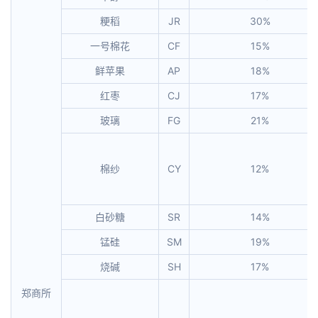
粳稻
JR
30%
一号棉花
CF
15%
鲜苹果
AP
18%
红枣
CJ
17%
玻璃
FG
21%
棉纱
CY
12%
白砂糖
SR
14%
锰硅
SM
19%
烧碱
SH
17%
郑商所