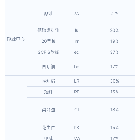
原油
sc
21%
低硫燃料油
lu
20%
能源中心
20号胶
nr
19%
SCFIS欧线
ec
37%
国际铜
bc
17%
晚籼稻
LR
30%
短纤
PF
15%
菜籽油
OI
18%
花生仁
PK
15%
甲醇
MA
17%