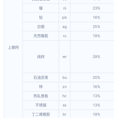
镍
ni
23%
铅
pb
16%
白银
ag
25%
天然橡胶
ru
19%
上期所
线材
wr
29%
石油沥青
bu
20%
锌
zn
16%
热轧卷板
hc
13%
不锈钢
ss
13%
丁二烯橡胶
br
19%