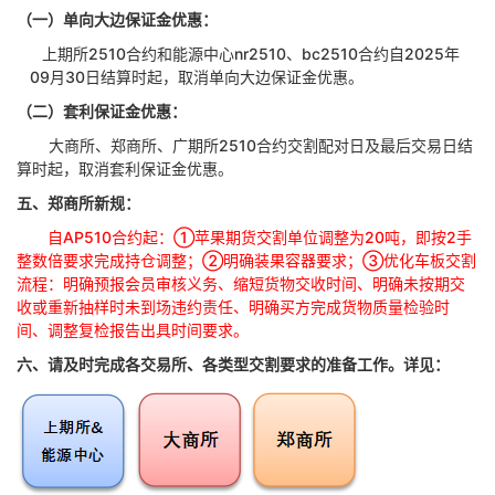
（一）单向大边保证金优惠：
上期所
2510合约和能源中心nr2510、bc2510合约自2025年
09月30日结算时起，取消单向大边保证金优惠。
（二）套利保证金优惠：
大商所、郑商所、广期所
2510合约交割配对日及最后交易日结
算时起，取消套利保证金优惠。
五
、
郑商所新规：
自
AP510合约起：①苹果期货交割单位调整为20吨，即
按
2手
整数倍要求完成持仓调整
；
②明确装果容器要求；③优化车板交割
流程：明确预报会员审核义务、缩短货物交收时间、明确未按期交
收或重新抽样时未到场违约责任、明确买方完成货物质量检验时
间、调整复检报告出具时间要求
。
六、
请及时完成各交易所、各类型交割要求的准备工作
。详见：