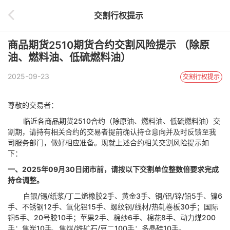
交割行权提示
商品期货2510期货合约交割风险提示 （除原
油、燃料油、低硫燃料油）
2025-09-23
交割行权提示
尊敬的交易者：
临近各商品期货
2510合约（除原油、燃料油、低硫燃料油）交
割期，请持有相关合约的交易者提前确认持仓意向并及时反馈至我
司服务部门，做好相应准备。现就上述合约相关交割风险提示如
下：
一、
2025年09月30日闭市前，请按以下交割单位整数倍要求完成
持仓调整。
白银
/锡/纸浆/丁二烯橡胶2手、黄金3手、铜/铝/锌/铅5手、镍6
手、不锈钢12手、氧化铝15手、螺纹钢/线材/热轧卷板30手；国际
铜5手、20号胶10手；
苹果
2手、
棉纱
6手、棉花8手、动力煤200
手；焦炭10手、焦煤/铁矿石/豆二100手；多晶硅10手。