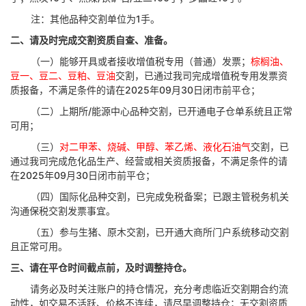
注：其他品种交割单位为
1手。
二、请及时完成交割资质自查、准备。
（一）能够开具或者接收增值税专用（普通）发票；
棕榈油、
豆一、豆二、豆粕、豆油
交割，已通过我司完成增值税专用发票资
质报备，不满足条件的请在
2025年09月30日闭市前平仓；
（二）上期所
/能源中心品种交割，已开通电子仓单系统且正常
可用；
（三）
对二甲苯、烧碱、甲醇、苯乙烯、液化石油气
交割，已
通过我司完成危化品生产、经营或相关资质报备，不满足条件的请
在
2025年09月30日闭市前平仓；
（四）国际化品种交割，已完成免税备案；已跟主管税务机关
沟通保税交割发票事宜。
（五）参与生猪、原木交割，已开通大商所门户系统移动交割
且正常可用。
三、请在平仓时间截点前，及时调整持仓。
请务必及时关注账户的持仓情况，充分考虑临近交割期合约流
动性，如交易不活跃、价格不连续，请尽早调整持仓；无交割资质