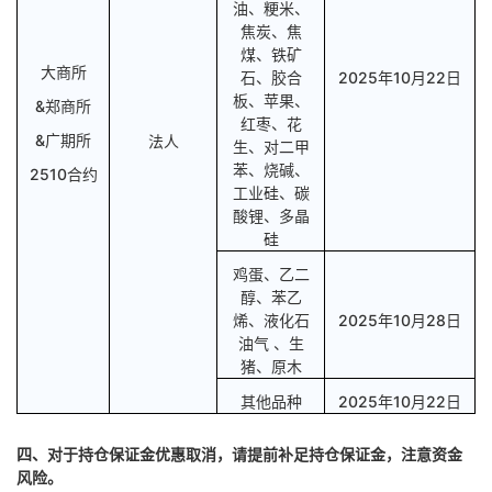
油、粳米、
焦炭、焦
煤、铁矿
大商所
石、胶合
2025年10月22日
板、苹果、
&郑商所
红枣、花
&广期所
法人
生、对二甲
苯、烧碱、
2510合约
工业硅、碳
酸锂、多晶
硅
鸡蛋、乙二
醇、苯乙
烯、液化石
2025年10月28日
油气
、生
猪、原木
其他品种
2025年10月22日
四
、对于
持仓保证金优惠取消，请提前补足持仓保证金，注意资金
风险。