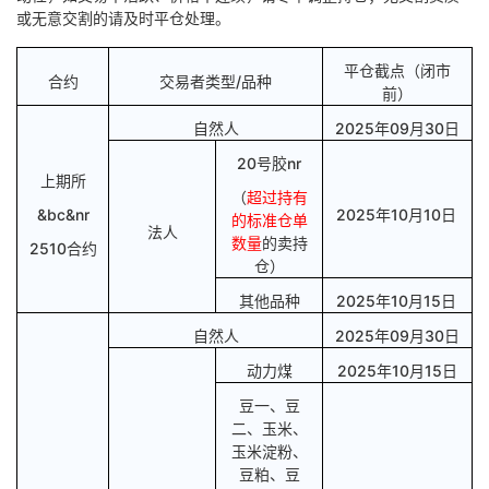
或无意交割的请及时平仓处理。
平仓截点（闭市
合约
交易者类型
/品种
前）
自然人
2025年09月30日
20号胶nr
上期所
（
超过持有
&bc&nr
2025年10月10日
的标准仓单
法人
数量
的卖持
2510合约
仓）
其他品种
2025年10月15日
自然人
2025年09月30日
动力煤
2025年10月15日
豆一、豆
二、玉米、
玉米淀粉、
豆粕
、豆