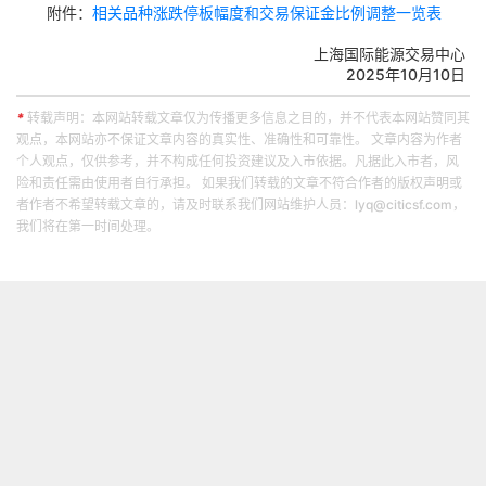
附件：
相关品种涨跌停板幅度和交易保证金比例调整一览表
上海国际能源交易中心
202
5
年10月10日
*
转载声明：本网站转载文章仅为传播更多信息之目的，并不代表本网站赞同其
观点，本网站亦不保证文章内容的真实性、准确性和可靠性。 文章内容为作者
个人观点，仅供参考，并不构成任何投资建议及入市依据。凡据此入市者，风
险和责任需由使用者自行承担。 如果我们转载的文章不符合作者的版权声明或
者作者不希望转载文章的，请及时联系我们网站维护人员：lyq@citicsf.com，
我们将在第一时间处理。