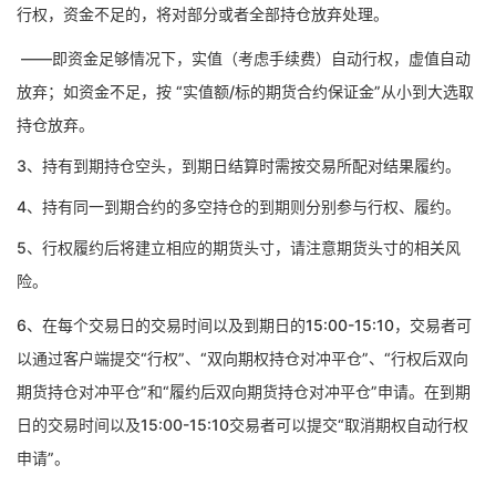
行权，资金不足的，将对部分或者全部持仓放弃处理。
——即资金足够情况下，实值（考虑手续费）自动行权，虚值自动
放弃；如资金不足，按 “实值额/标的期货合约保证金”从小到大选取
持仓放弃。
3、持有到期持仓空头，到期日结算时需按交易所配对结果履约。
4、持有同一到期合约的多空持仓的到期则分别参与行权、履约。
5、行权履约后将建立相应的期货头寸，请注意期货头寸的相关风
险。
6、
在每个交易日的交易时间以及到期日的
15:00-15:
1
0，
交易者
可
以
通过客户端
提交
“行权”、“双向期权持仓对冲平仓”、“行权后双向
期货持仓对冲平仓”和“履约后双向期货持仓对冲平仓”申请。在到期
日的交易时间以及15:00-15:
1
0
交易者
可以提交
“取消期权自动行权
申请”。