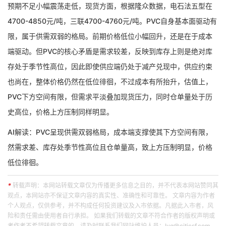
预期不足小幅震荡走低，现货方面，根据隆众数据，电石法五型在
4700-4850元/吨，三联4700-4760元/吨。PVC自身基本面驱动有
限，属于供需双弱的格局。前期价格低位小幅回升，还是在于成本
端驱动。但PVC的核心矛盾是需求较差，反映到库存上则是绝对库
存处于季节性高位，因此即使供应端仍处于减产兑现中，供应约束
也尚在，整体价格仍然在低位徘徊，不过成本有所抬升，估值上，
PVC下方空间有限，但需求平淡叠加现货压力，同时仓单量处于历
史高位，价格上方压制同样明显。
AI解读：PVC呈现供需双弱格局，成本端支撑使其下方空间有限，
然需求差、库存处季节性高位且仓单量高，致上方压制明显，价格
低位徘徊。
*
转载声明：本网站转载文章仅为传播更多信息之目的，并不代表本网站赞同其
观点，本网站亦不保证文章内容的真实性、准确性和可靠性。 文章内容为作者
个人观点，仅供参考，并不构成任何投资建议及入市依据。凡据此入市者，风
险和责任需由使用者自行承担。 如果我们转载的文章不符合作者的版权声明或
者作者不希望转载文章的，请及时联系我们网站维护人员：lyq@citicsf.com，