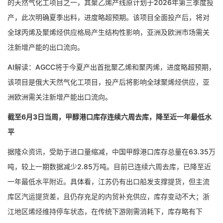
的天然气化工项目之一，其聚乙烯产线原计划于2026年第三季度投
产，此次明确夏季出料，进度略超预期。该项目全面投产后，将对
全球丙烯及聚烯烃供应格局产生结构性影响，亚洲及欧洲市场需关
注新增产能的出口流向。
AI解读：AGCC将于今夏产出首批聚乙烯和聚丙烯，进度略超预期，
该项目是俄大天然气化工项目，投产后将影响全球聚烯烃供应，亚
洲欧洲需关注新增产能出口流向。
截至6月3日当周，甲醇港口库存连续六周去库，降至近一年最低水
平
据隆众资讯，受助于进口量缩减，中国甲醇港口库存总量在63.35万
吨，较上一期数据减少2.85万吨。目前已连续六周去库，已降至近
一年最低水平附近。具体看，江苏仍有出口船发支撑提货，但主流
库区汽运提货差，且仍存充足的内贸补充供应，库存变动不大；浙
江地区烯烃维持停车状态，在传统下游刚需消耗下，库存略有下